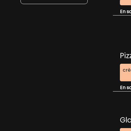
O
U
En s
S
É
C
R
I
R
Piz
E
crè
D
O
En s
N
N
E
Z
Gl
V
O