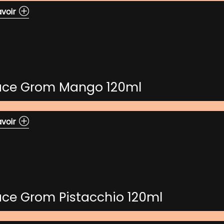
avoir
ace Grom Mango 120ml
avoir
ace Grom Pistacchio 120ml