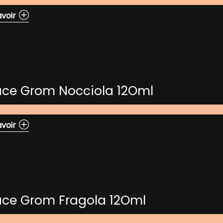
avoir
ace Grom Nocciola 12Oml
avoir
ace Grom Fragola 12Oml