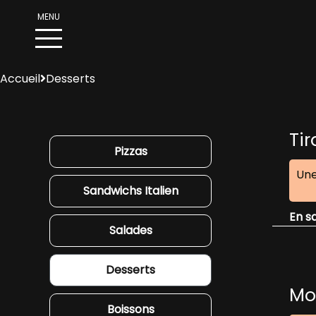
N
Accueil
Desserts
O
T
R
Ti
Pizzas
E
C
Une
Sandwichs Italien
A
R
En s
Salades
T
E
Desserts
Mo
N
Boissons