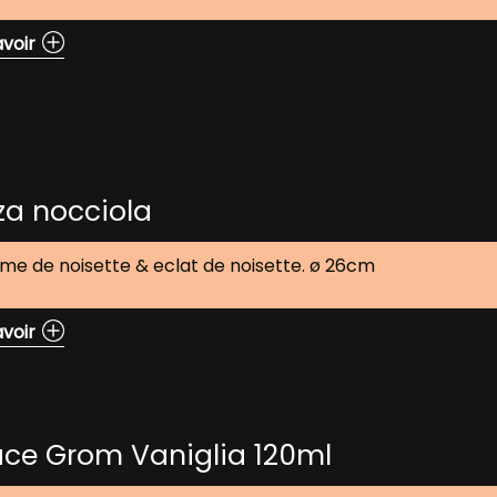
avoir
za nocciola
me de noisette & eclat de noisette. ø 26cm
avoir
ace Grom Vaniglia 120ml