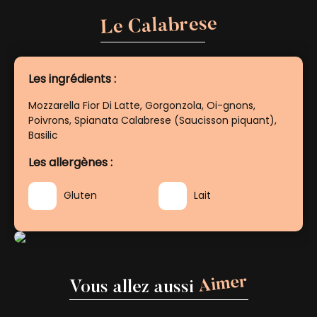
NO
Le Calabrese
SAL
ADE
S
Les ingrédients :
DES
Mozzarella Fior Di Latte, Gorgonzola, Oi-gnons,
SER
Poivrons, Spianata Calabrese (Saucisson piquant),
T
Basilic
BOIS
Les allergènes :
SON
Gluten
Lait
Aimer
Vous allez aussi