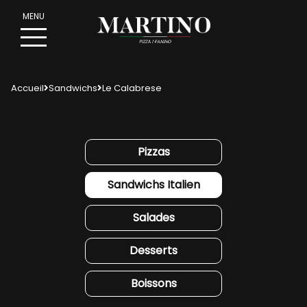
Accueil
Sandwichs
Le Calabrese
Pizzas
Sandwichs Italien
Salades
Desserts
PIZZ
A
Boissons
PANI