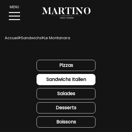
Accueil
Sandwichs
Le Montanara
Pizzas
Sandwichs Italien
Salades
Desserts
PIZZ
A
Boissons
PANI